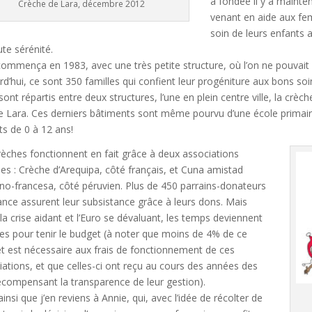
a fondée il y a mainte
Crèche de Lara, décembre 2012
venant en aide aux fe
soin de leurs enfants a
te sérénité.
commença en 1983, avec une très petite structure, où l’on ne pouvait 
d’hui, ce sont 350 familles qui confient leur progéniture aux bons soi
ont répartis entre deux structures, l’une en plein centre ville, la crèche
e Lara. Ces derniers bâtiments sont même pourvu d’une école primaire 
ts de 0 à 12 ans!
rèches fonctionnent en fait grâce à deux associations
les : Crèche d’Arequipa, côté français, et Cuna amistad
no-francesa, côté péruvien. Plus de 450 parrains-donateurs
ance assurent leur subsistance grâce à leurs dons. Mais
 la crise aidant et l’Euro se dévaluant, les temps deviennent
iles pour tenir le budget (à noter que moins de 4% de ce
t est nécessaire aux frais de fonctionnement de ces
iations, et que celles-ci ont reçu au cours des années des
récompensant la transparence de leur gestion).
ainsi que j’en reviens à Annie, qui, avec l’idée de récolter de