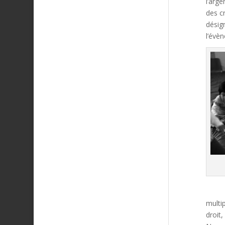
l’arge
des c
désig
l’évèn
multip
droit,