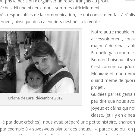
nt, pris la décision d’organiser un repas français au profit
rèches. Ni une ni deux, nous sommes officiellement
nés responsables de la communication, ce qui consiste en fait à réali
ement, ainsi que des calendriers destinés à la vente.
Notre autre meuble im
accessoirement, consu
majorité du repas, au
Et quelle gastronomie
Bernard Loiseau s’il vou
C’est comme ça qu’un
Monique et moi-même, f
quand-même de quoi il 
projet .
Guidées par les géniale
Crèche de Lara, décembre 2012
peu dire que nous avo
joyeux et câlins qui n
classe, (et il y en a be
lié par deux crèches), nous avait préparé une petite histoire, chanson
 par exemple à « savez-vous planter des choux… », parce que oui, en pl