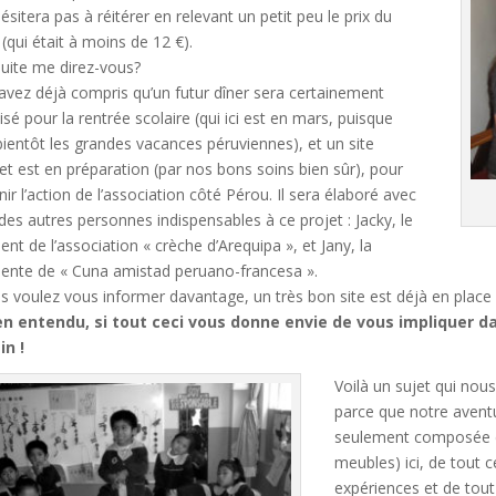
ésitera pas à réitérer en relevant un petit peu le prix du
(qui était à moins de 12 €).
suite me direz-vous?
avez déjà compris qu’un futur dîner sera certainement
sé pour la rentrée scolaire (qui ici est en mars, puisque
bientôt les grandes vacances péruviennes), et un site
et est en préparation (par nos bons soins bien sûr), pour
ir l’action de l’association côté Pérou. Il sera élaboré avec
 des autres personnes indispensables à ce projet : Jacky, le
ent de l’association « crèche d’Arequipa », et Jany, la
dente de « Cuna amistad peruano-francesa ».
us voulez vous informer davantage, un très bon site est déjà en place 
en entendu, si tout ceci vous donne envie de vous impliquer d
in !
Voilà un sujet qui nou
parce que notre aventu
seulement composée d
meubles) ici, de tout c
expériences et de tout 