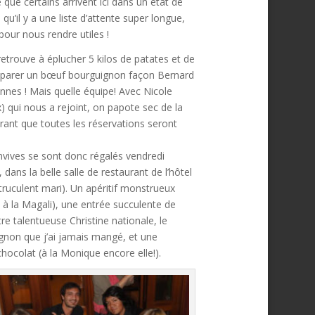
ue certains arrivent ici dans un état de
il y a une liste d’attente super longue,
pour nous rendre utiles !
trouve à éplucher 5 kilos de patates et de
parer un bœuf bourguignon façon Bernard
nes ! Mais quelle équipe! Avec Nicole
) qui nous a rejoint, on papote sec de la
érant que toutes les réservations seront
onvives se sont donc régalés vendredi
 dans la belle salle de restaurant de l’hôtel
 truculent mari). Un apéritif monstrueux
s à la Magali), une entrée succulente de
 talentueuse Christine nationale, le
gnon que j’ai jamais mangé, et une
ocolat (à la Monique encore elle!).