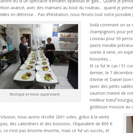
avons eu là un spectacle d’enfants épanouis et gais… Quand je pense q
rition avancé, avec des mamans au bout du rouleau… quand je pense qu’
milles en détresse… Pas d’hésitation, nous ferons tout notre possible 
Voilà comment on se re
champignons pour pré
Loiseau pour 50 person
(autre meuble précieux
soirée à venir, en esp
honorées…
Et ce fut le cas ! 51 c
dernier, le 7 décembre,
d’Annie et Daniel (son
(avec des petits sablé
saumon mariné de notre
Monique et Annie supervisent
meilleur bœuf bourgui
goûteuse mousse au ch
nclusion, nous avons récolté 2661 soles, grâce à la vente
epas, des calendriers et des boissons…l’équivalent de 800 €.
n, ce n’est pas énorme-énorme, mais ce fut un succès, et