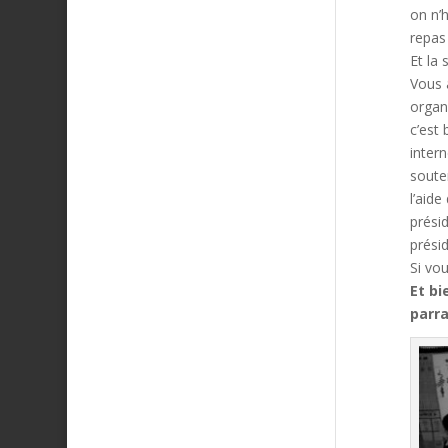
on n’h
repas 
Et la 
Vous 
organi
c’est 
intern
souten
l’aide
présid
prési
Si vo
Et bi
parra