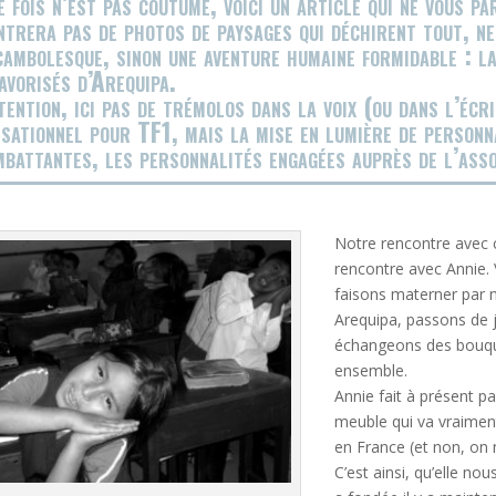
 fois n’est pas coutume, voici un article qui ne vous pa
trera pas de photos de paysages qui déchirent tout, ne
ambolesque, sinon une aventure humaine formidable : la
avorisés d’Arequipa.
ention, ici pas de trémolos dans la voix (ou dans l’écri
sationnel pour TF1, mais la mise en lumière de personna
battantes, les personnalités engagées auprès de l’asso
Notre rencontre avec c
rencontre avec Annie. 
faisons materner par n
Arequipa, passons de 
échangeons des bouqu
ensemble.
Annie fait à présent p
meuble qui va vraimen
en France (et non, on 
C’est ainsi, qu’elle nou