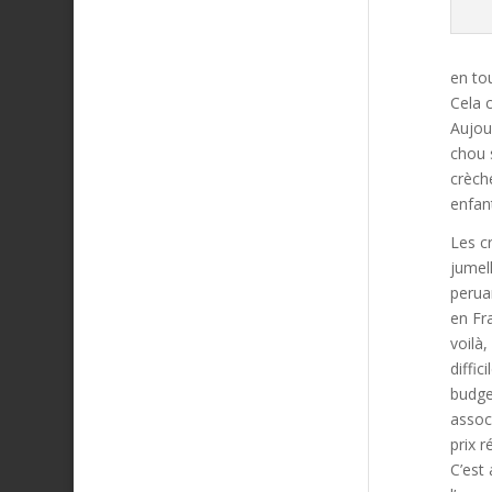
en tou
Cela 
Aujour
chou s
crèch
enfan
Les c
jumel
perua
en Fr
voilà,
diffic
budge
assoc
prix 
C’est 