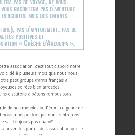
rlera pas de voyage, ne vous
 vous racontera pas d’aventure
 rencontre avec des enfants
ture), pas d’apitoiement, pas de
lités positives et
ciation « Crèche d’Arequipa ».
ette association, c’est tout d’abord notre
Voici déjà plusieurs mois que nous nous
otre petit groupe d’amis français à
joyeuses soirées bien arrosées,
ins discutons à bâtons rompus tous
artie de nos meubles au Pérou, ce genre de
t nous manquer lorsque nous rentrerons
ne sait toujours pas quand!).
s a ouvert les portes de l’association qu’elle