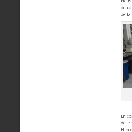
Nous 
dénut
de fa
En co
des r
Et no