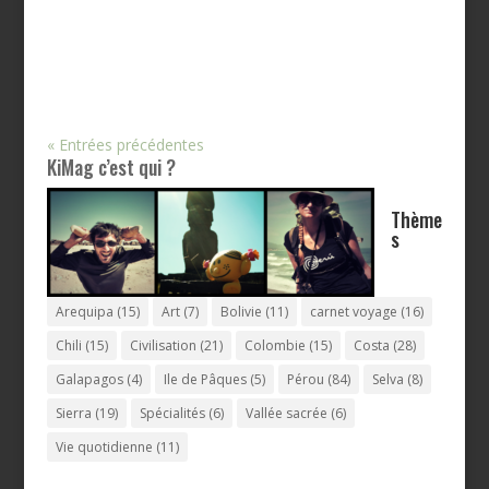
« Entrées précédentes
KiMag c’est qui ?
Thème
s
Arequipa
(15)
Art
(7)
Bolivie
(11)
carnet voyage
(16)
Chili
(15)
Civilisation
(21)
Colombie
(15)
Costa
(28)
Galapagos
(4)
Ile de Pâques
(5)
Pérou
(84)
Selva
(8)
Sierra
(19)
Spécialités
(6)
Vallée sacrée
(6)
Vie quotidienne
(11)