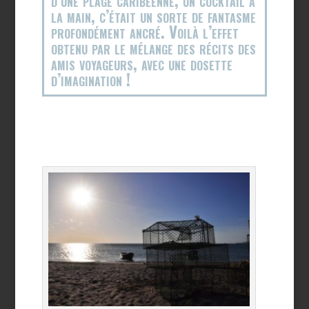
la main, c’était un sorte de fantasme
profondément ancré. Voilà l’effet
obtenu par le mélange des récits des
amis voyageurs, avec une dosette
d’imagination !