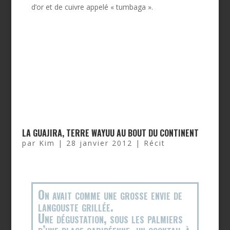
d’or et de cuivre appelé « tumbaga ».
LA GUAJIRA, TERRE WAYUU AU BOUT DU CONTINENT
par
Kim
|
28 janvier 2012
|
Récit
On avait comme une grosse envie de
langouste grillée.
Une dégustation, sous les palmiers
d’une plage caribéenne, un cocktail à