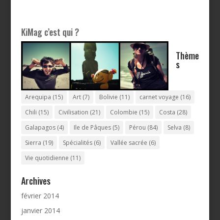
KiMag c’est qui ?
Thème
s
Arequipa
(15)
Art
(7)
Bolivie
(11)
carnet voyage
(16)
Chili
(15)
Civilisation
(21)
Colombie
(15)
Costa
(28)
Galapagos
(4)
Ile de Pâques
(5)
Pérou
(84)
Selva
(8)
Sierra
(19)
Spécialités
(6)
Vallée sacrée
(6)
Vie quotidienne
(11)
Archives
février 2014
janvier 2014