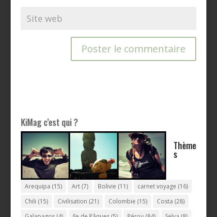
KiMag c’est qui ?
Thème
s
Arequipa
(15)
Art
(7)
Bolivie
(11)
carnet voyage
(16)
Chili
(15)
Civilisation
(21)
Colombie
(15)
Costa
(28)
Galapagos
(4)
Ile de Pâques
(5)
Pérou
(84)
Selva
(8)